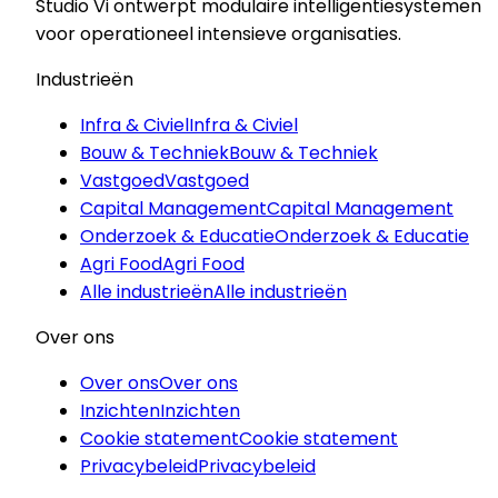
Studio Vi ontwerpt modulaire intelligentiesystemen
voor operationeel intensieve organisaties.
Industrieën
Infra & Civiel
Infra & Civiel
Bouw & Techniek
Bouw & Techniek
Vastgoed
Vastgoed
Capital Management
Capital Management
Onderzoek & Educatie
Onderzoek & Educatie
Agri Food
Agri Food
Alle industrieën
Alle industrieën
Over ons
Over ons
Over ons
Inzichten
Inzichten
Cookie statement
Cookie statement
Privacybeleid
Privacybeleid