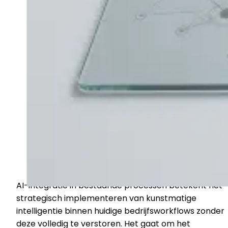
AI-integratie in bestaande processen betekent het
strategisch implementeren van kunstmatige
intelligentie binnen huidige bedrijfsworkflows zonder
deze volledig te verstoren. Het gaat om het