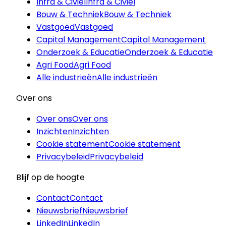
Infra & Civiel
Infra & Civiel
Bouw & Techniek
Bouw & Techniek
Vastgoed
Vastgoed
Capital Management
Capital Management
Onderzoek & Educatie
Onderzoek & Educatie
Agri Food
Agri Food
Alle industrieën
Alle industrieën
Over ons
Over ons
Over ons
Inzichten
Inzichten
Cookie statement
Cookie statement
Privacybeleid
Privacybeleid
Blijf op de hoogte
Contact
Contact
Nieuwsbrief
Nieuwsbrief
LinkedIn
LinkedIn