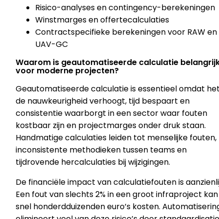
Risico-analyses en contingency-berekeningen
Winstmarges en offertecalculaties
Contractspecifieke berekeningen voor RAW en
UAV-GC
Waarom is geautomatiseerde calculatie belangrij
voor moderne projecten?
Geautomatiseerde calculatie is essentieel omdat he
de nauwkeurigheid verhoogt, tijd bespaart en
consistentie waarborgt in een sector waar fouten
kostbaar zijn en projectmarges onder druk staan.
Handmatige calculaties leiden tot menselijke fouten,
inconsistente methodieken tussen teams en
tijdrovende hercalculaties bij wijzigingen.
De financiële impact van calculatiefouten is aanzienlij
Een fout van slechts 2% in een groot infraproject kan
snel honderdduizenden euro’s kosten. Automatiserin
elimineert veel van deze risico’s door standaardisati