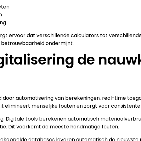
cten
n
ing
t ervoor dat verschillende calculators tot verschillend
de betrouwbaarheid ondermijnt.
gitalisering de nauw
id door automatisering van berekeningen, real-time toeg
it elimineert menselijke fouten en zorgt voor consistente
g. Digitale tools berekenen automatisch materiaalverbru
ntie. Dit voorkomt de meeste handmatige fouten.
Gekoppelde databases leveren automatisch de nieuwste ma