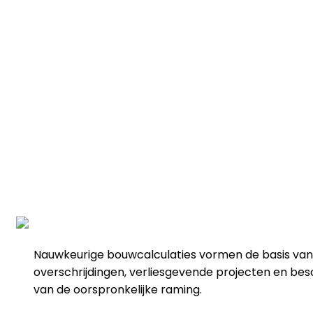
NL
Nederlands
Aan de slag
Aan de slag
Nauwkeurige bouwcalculaties vormen de basis van e
overschrijdingen, verliesgevende projecten en bes
van de oorspronkelijke raming.