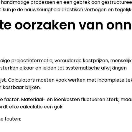
, handmatige processen en een gebrek aan gestructureerd
 kun je de nauwkeurigheid drastisch verhogen en tegelijker
tste oorzaken van o
dige projectinformatie, verouderde kostprijzen, menselij
terken elkaar en leiden tot systematische afwijkingen.
ijst. Calculators moeten vaak werken met incomplete tek
kostbaar blijken.
 factor. Materiaal- en loonkosten fluctueren sterk, maa
dt elke calculatie een gok.
e fouten: