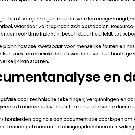
rote rol. Vergunningen moeten worden aangevraagd, veil
tieel, waardoor vertragingen zich opstapelen. Resource-
nder real-time inzicht in beschikbaarheid leidt tot subo
planningsfase kwetsbaar voor menselijke fouten en misc
en zoek, en cruciale details worden over het hoofd gezien
rkelijk kan starten.
umentanalyse en da
gsfase door technische tekeningen, vergunningen en co
gieën extraheren relevante informatie uit diverse docu
rs honderden pagina’s aan documentatie doorlopen om kr
erkennen patronen in tekeningen, identificeren afwijkin