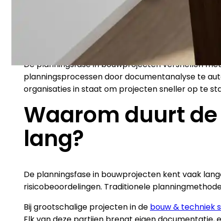
De planningsfase in bouwprojecten versnellen met 
planningsprocessen door documentanalyse te automat
organisaties in staat om projecten sneller op te s
Waarom duurt de 
lang?
De planningsfase in bouwprojecten kent vaak lang
risicobeoordelingen. Traditionele planningmethode
Bij grootschalige projecten in de
bouw & techniek 
Elk van deze partijen brengt eigen documentatie, e