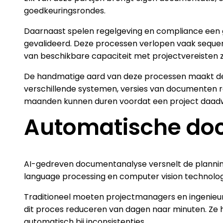
goedkeuringsrondes.
Daarnaast spelen regelgeving en compliance een g
gevalideerd. Deze processen verlopen vaak sequen
van beschikbare capaciteit met projectvereisten zo
De handmatige aard van deze processen maakt de 
verschillende systemen, versies van documenten rak
maanden kunnen duren voordat een project daadwe
Automatische doc
AI-gedreven documentanalyse versnelt de plannin
language processing en computer vision technolo
Traditioneel moeten projectmanagers en ingenieu
dit proces reduceren van dagen naar minuten. Ze h
automatisch bij inconsistenties.