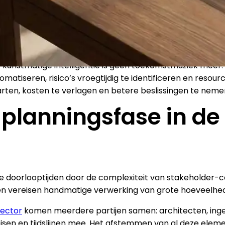
kunstmatige intelligentie is geen toekomstmuziek meer. 
iseren, risico’s vroegtijdig te identificeren en resourc
tarten, kosten te verlagen en betere beslissingen te nem
planningsfase in de
e doorlooptijden door de complexiteit van stakeholder-
n vereisen handmatige verwerking van grote hoeveelheden
sector
komen meerdere partijen samen: architecten, inge
isen en tijdslijnen mee. Het afstemmen van al deze eleme