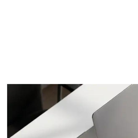
NL
Nederlands
Aan de slag
Aan de slag