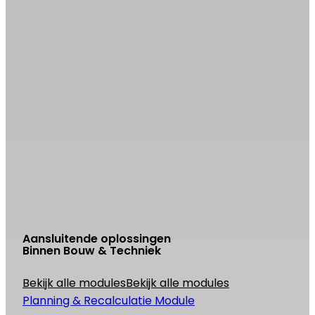
Daan Ruitenberg
Adoptie Lead
31 6 82 00 12 34
daan.ruitenberg@studiovi.com
Zakelijke e-mail*
Voornaam*
Achternaam*
Bedrijfsnaam*
Functietitel*
Ik ga ermee akkoord marketing-e-mails van Studi
Vi te ontvangen
Ik heb de
algemene voorwaarde
van Studio Vi gelezen en ga ermee akkoord
Krijg toegang
Aansluitende oplossingen
Binnen Bouw & Techniek
Bekijk alle modules
Bekijk alle modules
Planning & Recalculatie Module