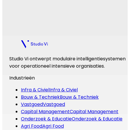
Meer informatie
Meer informatie
Studio Vi ontwerpt modulaire intelligentiesystemen
voor operationeel intensieve organisaties.
Industrieën
Infra & Civiel
Infra & Civiel
Bouw & Techniek
Bouw & Techniek
Vastgoed
Vastgoed
Capital Management
Capital Management
Onderzoek & Educatie
Onderzoek & Educatie
Agri Food
Agri Food