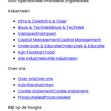
voor operationeel intensieve organisaties.
Industrieën
Infra & Civiel
Infra & Civiel
Bouw & Techniek
Bouw & Techniek
Vastgoed
Vastgoed
Capital Management
Capital Management
Onderzoek & Educatie
Onderzoek & Educatie
Agri Food
Agri Food
Alle industrieën
Alle industrieën
Over ons
Over ons
Over ons
Inzichten
Inzichten
Cookie statement
Cookie statement
Privacybeleid
Privacybeleid
Blijf op de hoogte